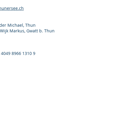
hunersee.ch
er Michael, Thun
ijk Markus, Gwatt b. Thun
 4049 8966 1310 9
Verein Smart Regio Thunersee
c/o rundum mobil GmbH
Marktgasse 17
3600 Thun
smart@smartregiothunersee.ch