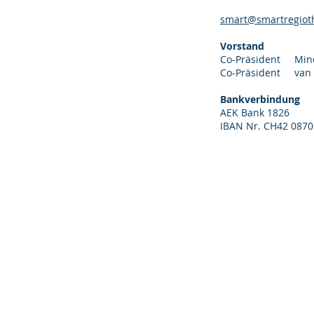
smart@smartregiot
Vorstand
Co-Präsident Mind
Co-Präsident van W
Bankverbindung
AEK Bank 1826
IBAN Nr. CH42 0870
Vorstand
Projekte
Events
Mitglieder
Kontakt