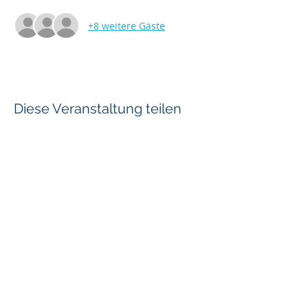
+8 weitere Gäste
Diese Veranstaltung teilen
Vorstand
Projekte
Events
Mitglieder
Kontakt
Verein Smart Regio Thunersee
c/o rundum mobil GmbH
Marktgasse 17
3600 Thun